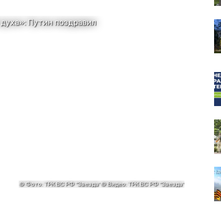
собор