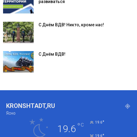
развиваться
С Днём ВДВ! Никто, кроме нас!
С Днём ВДВ!
KRONSHTADT,RU
Ясно
°
19.6
°
C
19.6
°
19.6