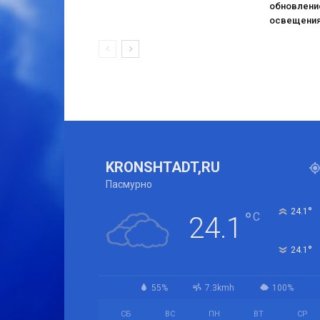
обновлени
освещени
KRONSHTADT,RU
Пасмурно
°
24.1
°
C
24.1
°
24.1
55%
7.3kmh
100%
СБ
ВС
ПН
ВТ
СР