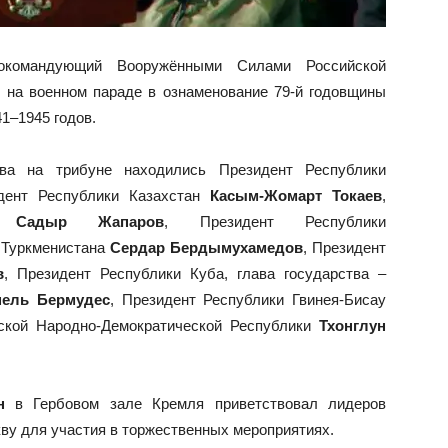
окомандующий Вооружёнными Силами Российской
 на военном параде в ознаменование 79-й годовщины
1–1945 годов.
тва на трибуне находились Президент Республики
дент Республики Казахстан
Касым-Жомарт
Токаев
,
ки
Садыр Жапаров
, Президент Республики
 Туркменистана
Сердар Бердымухамедов
, Президент
в
, Президент Республики Куба, глава государства –
нель Бермудес
, Президент Республики Гвинея-Бисау
ской Народно-Демократической Республики
Тхонглун
н
в Гербовом зале Кремля приветствовал лидеров
ву для участия в торжественных мероприятиях.