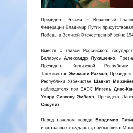
Президент России – Верховный Главн
Федерации Владимир Путин присутствовал
Победы в Великой Отечественной войне 194
Вместе с главой Российского государс
Беларусь
Александр Лукашенко
, Прези
Президент Киргизской Республи
Таджикистан
Эмомали Рахмон
, Президент
Республики Узбекистан
Шавкат Мирзиёе
наблюдателя при ЕАЭС
Мигель Диас-Ка
Умару Сиссоку Эмбало
, Президент Лаос
Сисулит
.
Перед началом парада
Владимир Пути
иностранных государств, прибывших в Моск