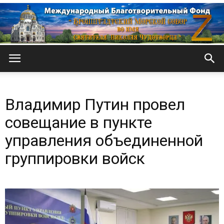
Кронштадтский
Владимир Путин провел
Морской
совещание в пункте
управления объединенной
группировки войск
собор