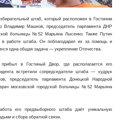
збирательный штаб, который расположен в Гостином
ёр Владимир Машков, председатель парламента ДНР
дской больницы №52 Марьяна Лысенко. Также Путин
 в работе штаба. Он поблагодарил их за помощь и
шихся одна общая задача — укрепление Отечества.
прибыл в Гостиный Двор, где располагается его
зидента встретили сопредседатели штаба — худрук
ов, председатель парламента Донецкой Народной
вврач московской городской больницы №52 Марьяна
абота его предвыборного штаба даёт уникальную
дьми и сбора обратной связи.