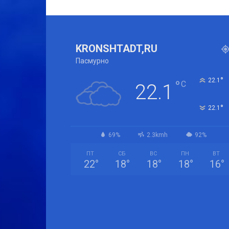
KRONSHTADT,RU
Пасмурно
°
22.1
°
C
22.1
°
22.1
69%
2.3kmh
92%
ПТ
СБ
ВС
ПН
ВТ
22
°
18
°
18
°
18
°
16
°