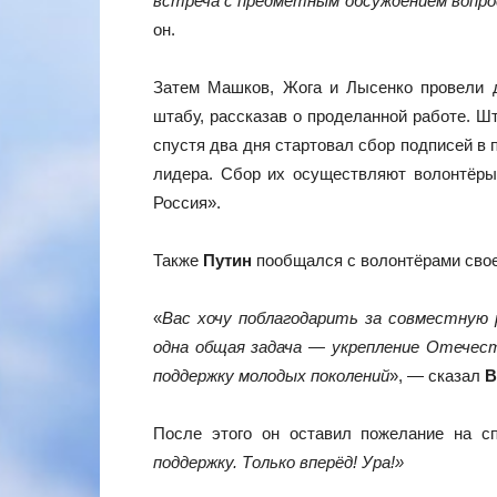
встреча с предметным обсуждением вопр
он.
Затем Машков, Жога и Лысенко провели 
штабу, рассказав о проделанной работе. Ш
спустя два дня стартовал сбор подписей в
лидера. Сбор их осуществляют волонтёры
Россия».
Также
Путин
пообщался с волонтёрами свое
«
Вас хочу поблагодарить за совместную 
одна общая задача — укрепление Отечес
поддержку молодых поколений
», — сказал
В
После этого он оставил пожелание на сп
поддержку. Только вперёд! Ура!»