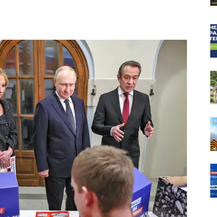
собор