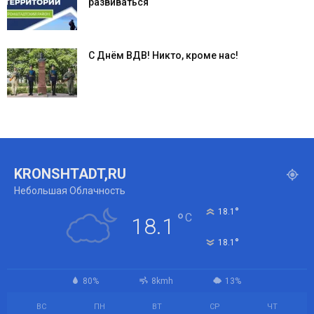
развиваться
С Днём ВДВ! Никто, кроме нас!
KRONSHTADT,RU
Небольшая Облачность
°
18.1
°
C
18.1
°
18.1
80%
8kmh
13%
ВС
ПН
ВТ
СР
ЧТ