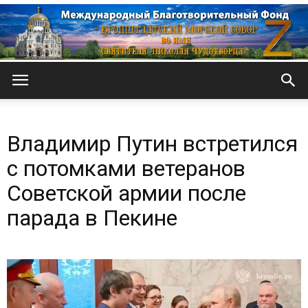
Кронштадтский
Владимир Путин встретился
Морской
с потомками ветеранов
Советской армии после
парада в Пекине
собор