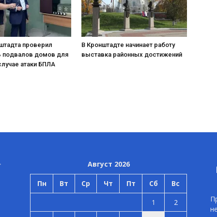
нштадта проверил
В Кронштадте начинает работу
ь подвалов домов для
выставка районных достижений
случае атаки БПЛА
Август 2026
Пн
Вт
Ср
Чт
Пт
Сб
Вс
П
1
2
н