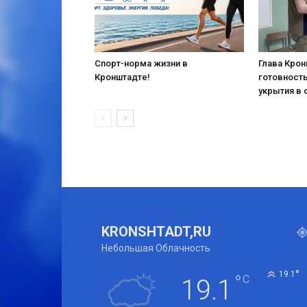
Спорт-норма жизни в
Глава Кро
Кронштадте!
готовност
укрытия в 
KRONSHTADT,RU
Небольшая Облачность
°
19.1
°
C
19.1