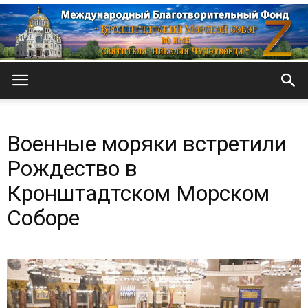
Кронштадтский
Военные моряки встретили
Морской
Рождество в
Кронштадтском Морском
Соборе
собор