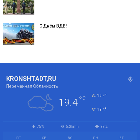
С Днём ВДВ!
KRONSHTADT,RU
Переменная Облачность
°
19.4
°
C
19.4
°
19.4
75%
5.2kmh
33%
ПТ
СБ
ВС
ПН
ВТ