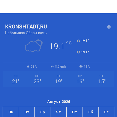
KRONSHTADT,RU
Небольшая Облачность
°
19.1
°
C
19.1
°
19.1
58%
8.6kmh
11%
ВС
ПН
ВТ
СР
ЧТ
21
°
23
°
19
°
16
°
15
°
Август 2026
Пн
Вт
Ср
Чт
Пт
Сб
Вс