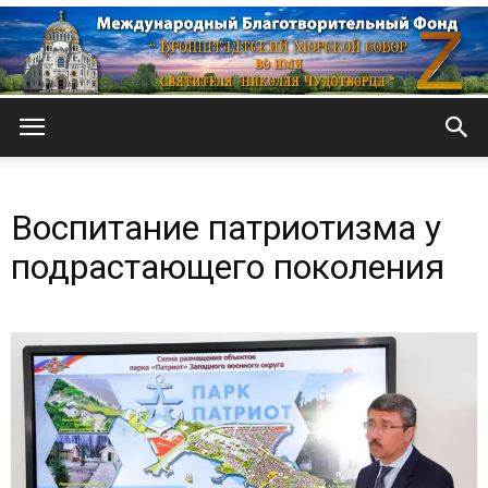
Кронштадтский
Воспитание патриотизма у
Морской
подрастающего поколения
собор