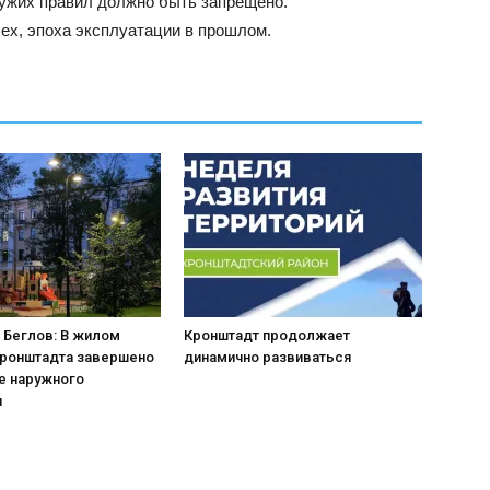
ужих правил должно быть запрещено.
ех, эпоха эксплуатации в прошлом.
 Беглов: В жилом
Кронштадт продолжает
Кронштадта завершено
динамично развиваться
е наружного
я