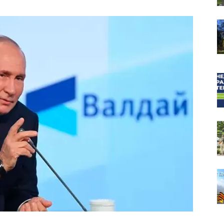
собор