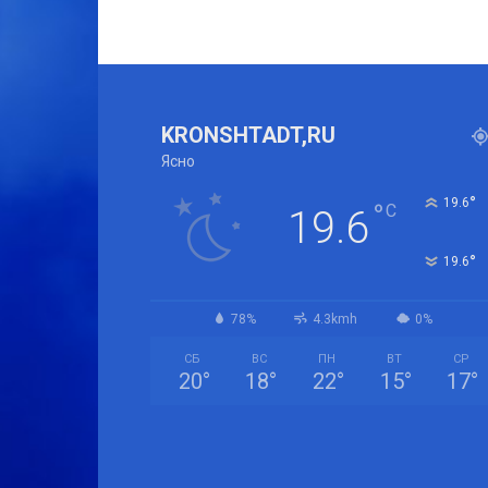
KRONSHTADT,RU
Ясно
°
19.6
°
C
19.6
°
19.6
78%
4.3kmh
0%
СБ
ВС
ПН
ВТ
СР
20
°
18
°
22
°
15
°
17
°