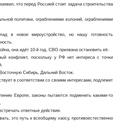
заявил, что перед Россией стоит задача строительства
льной политики, ограблениями колоний, ограблениями
лад в новое мироустройство, но нашу готовность
ность.
йна, она идёт 10-й год. СВО призвана остановить её.
ный конфликт, поскольку у РФ нет интереса с точки
й.
 Восточную Сибирь, Дальний Восток.
ствует в соответствии со своими интересами, подлежит
инию Европе, законы пытаются подменить какими-то
.
встречать ответные действия.
ать, это путь к всеобщему хаосу, противоестественно