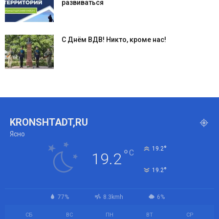
развиваться
С Днём ВДВ! Никто, кроме нас!
KRONSHTADT,RU
Ясно
°
19.2
°
C
19.2
°
19.2
77%
8.3kmh
6%
СБ
ВС
ПН
ВТ
СР