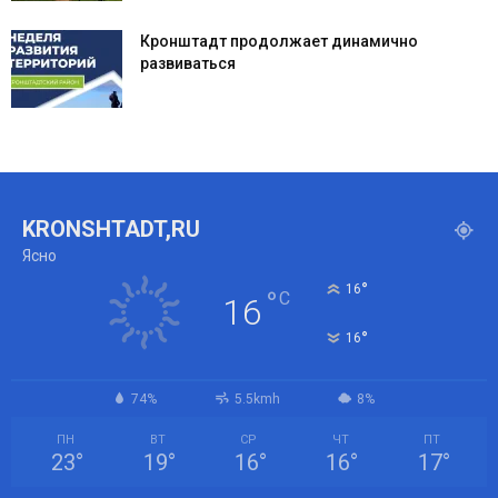
Кронштадт продолжает динамично
развиваться
KRONSHTADT,RU
Ясно
°
16
°
C
16
°
16
74%
5.5kmh
8%
ПН
ВТ
СР
ЧТ
ПТ
23
°
19
°
16
°
16
°
17
°