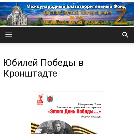
Кронштадтский
Юбилей Победы в
Морской
Кронштадте
собор