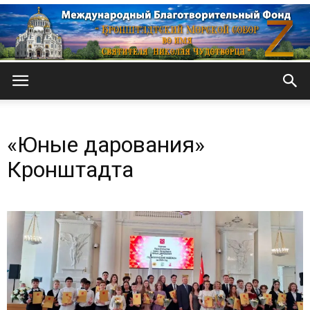
Кронштадтский
«Юные дарования»
Морской
Кронштадта
собор