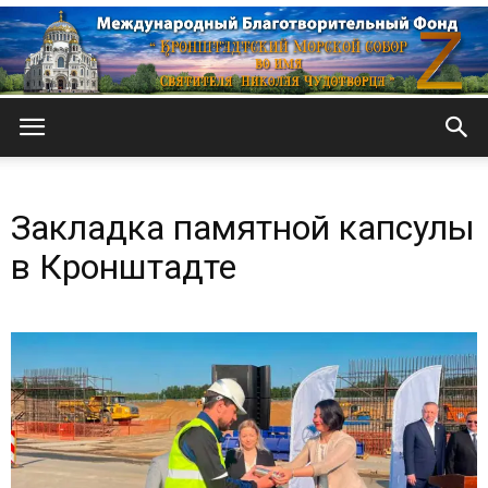
Кронштадтский
Закладка памятной капсулы
Морской
в Кронштадте
собор