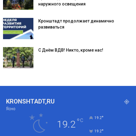
наружного освещения
Кронштадт продолжает динамично
развиваться
С Днём ВДВ! Никто, кроме нас!
KRONSHTADT,RU
Ясно
°
19.2
°
C
19.2
°
19.2