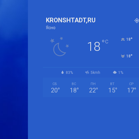
KRONSHTADT,RU
Ясно
°
18
°
C
18
°
18
83%
5kmh
1%
СБ
ВС
ПН
ВТ
СР
20
°
18
°
22
°
15
°
17
°