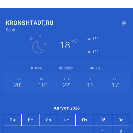
KRONSHTADT,RU
Ясно
°
18
°
C
18
°
18
83%
5kmh
1%
СБ
ВС
ПН
ВТ
СР
20
°
18
°
22
°
15
°
17
°
Август 2026
Пн
Вт
Ср
Чт
Пт
Сб
Вс
1
2