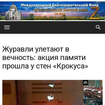
Кронштадтский
Журавли улетают в
Морской
вечность: акция памяти
прошла у стен «Крокуса»
собор