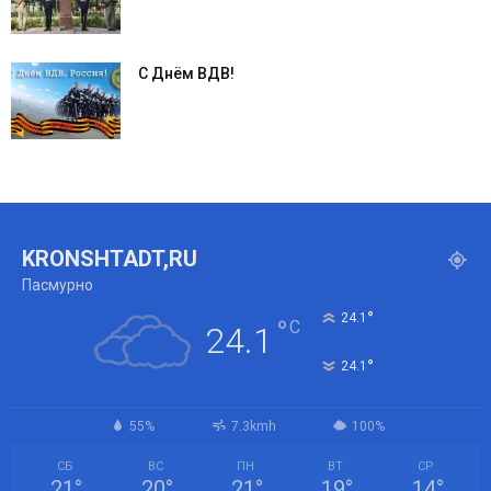
С Днём ВДВ!
KRONSHTADT,RU
Пасмурно
°
24.1
°
C
24.1
°
24.1
55%
7.3kmh
100%
СБ
ВС
ПН
ВТ
СР
21
°
20
°
21
°
19
°
14
°