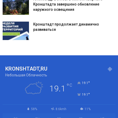
Кронштадта завершено обновление
наружного освещения
Кронштадт продолжает динамично
развиваться
KRONSHTADT,RU
Небольшая Облачность
°
19.1
°
C
19.1
°
19.1
58%
8.6kmh
11%