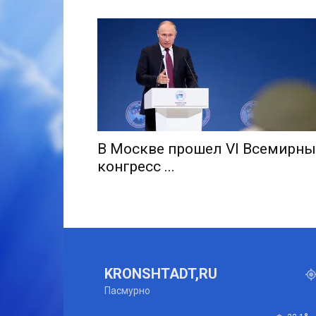
В Москве прошел VI Всемирн
конгресс ...
KRONSHTADT,RU
Пасмурно