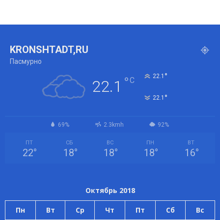
KRONSHTADT,RU
Пасмурно
°
22.1
°
C
22.1
°
22.1
69%
2.3kmh
92%
ПТ
СБ
ВС
ПН
ВТ
22
°
18
°
18
°
18
°
16
°
Октябрь 2018
Пн
Вт
Ср
Чт
Пт
Сб
Вс