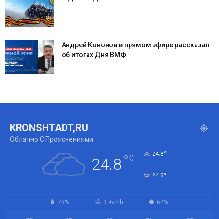
Андрей Кононов в прямом эфире рассказал
об итогах Дня ВМФ
KRONSHTADT,RU
Облачно С Прояснениями
°
24.8
°
C
24.8
°
24.8
75%
3.9kmh
64%