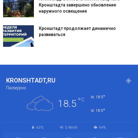
Кронштадта завершено обновление
наружного освещения
Кронштадт продолжает динамично
развиваться
KRONSHTADT,RU
Пасмурно
°
18.5
°
C
18.5
°
18.5
63%
5.9kmh
94%