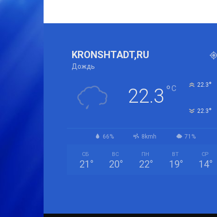
KRONSHTADT,RU
Дождь
°
22.3
°
C
22.3
°
22.3
66%
8kmh
71%
СБ
ВС
ПН
ВТ
СР
21
°
20
°
22
°
19
°
14
°