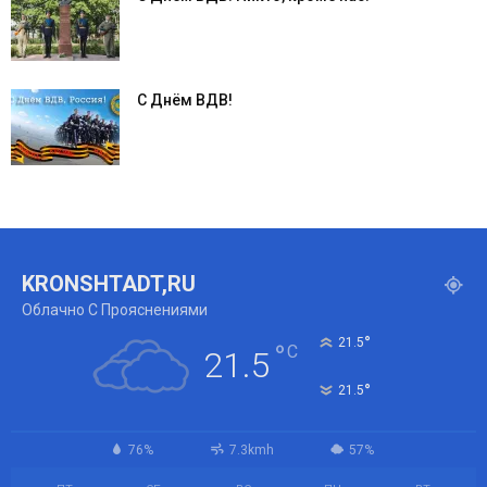
С Днём ВДВ!
KRONSHTADT,RU
Облачно С Прояснениями
°
21.5
°
C
21.5
°
21.5
76%
7.3kmh
57%