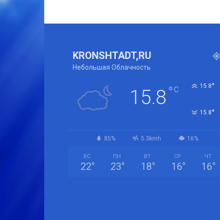
KRONSHTADT,RU
Небольшая Облачность
°
15.8
°
C
15.8
°
15.8
85%
5.3kmh
16%
ВС
ПН
ВТ
СР
ЧТ
22
°
23
°
18
°
16
°
16
°