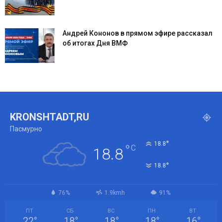
Андрей Кононов в прямом эфире рассказал
об итогах Дня ВМФ
KRONSHTADT,RU
Пасмурно
°
18.8
°
C
18.8
°
18.8
76%
1.9kmh
91%
ПТ
СБ
ВС
ПН
ВТ
22
°
18
°
18
°
18
°
16
°