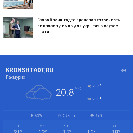
Глава Кронштадта проверил готовность
подвалов домов для укрытия в случае
атаки...
KRONSHTADT,RU
Пасмурно
°
20.8
°
C
20.8
°
20.8
63%
6.8kmh
99%
ВТ
СР
ЧТ
ПТ
СБ
21
°
13
°
15
°
16
°
18
°