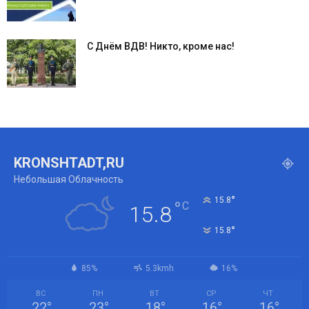
С Днём ВДВ! Никто, кроме нас!
KRONSHTADT,RU
Небольшая Облачность
°
15.8
°
C
15.8
°
15.8
85%
5.3kmh
16%
ВС
ПН
ВТ
СР
ЧТ
22
°
23
°
18
°
16
°
16
°