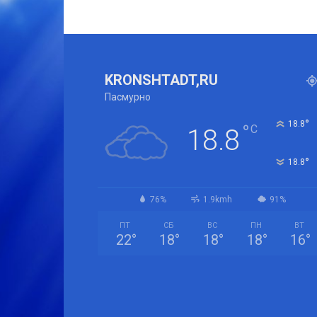
KRONSHTADT,RU
Пасмурно
°
18.8
°
C
18.8
°
18.8
76%
1.9kmh
91%
ПТ
СБ
ВС
ПН
ВТ
22
°
18
°
18
°
18
°
16
°