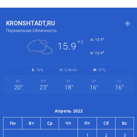
KRONSHTADT,RU
Переменная Облачность
°
15.9
°
C
15.9
°
15.9
76%
6.9kmh
27%
ВС
ПН
ВТ
СР
ЧТ
20
°
23
°
18
°
16
°
16
°
Апрель 2022
Пн
Вт
Ср
Чт
Пт
Сб
Вс
1
2
3