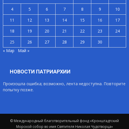
4
5
6
7
8
9
10
11
12
13
14
15
16
17
18
19
20
21
22
23
24
25
26
27
28
29
30
« Мар
Май »
НОВОСТИ ПАТРИАРХИИ
Произошла ошибка; возможно, лента недоступна. Повторите
попытку позже.
© Международный благотворительный фонд «Кронштадтский
Морской собор во имя Святителя Николая Чудотворца»