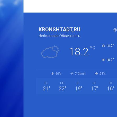
KRONSHTADT,RU
Небольшая Облачность
°
18.2
°
C
18.2
°
18.2
60%
7.6kmh
23%
ВС
ПН
ВТ
СР
ЧТ
21
°
22
°
19
°
17
°
16
°