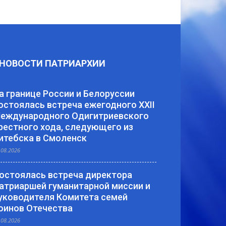
НОВОСТИ ПАТРИАРХИИ
а границе России и Белоруссии
остоялась встреча ежегодного XXII
еждународного Одигитриевского
рестного хода, следующего из
итебска в Смоленск
.08.2026
остоялась встреча директора
атриаршей гуманитарной миссии и
уководителя Комитета семей
оинов Отечества
.08.2026