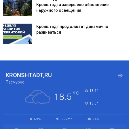
Кронштадта завершено обновление
наружного освещения
Кронштадт продолжает динамично
развиваться
KRONSHTADT,RU
Пасмурно
°
18.5
°
C
18.5
°
18.5
63%
5.9kmh
94%