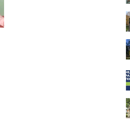
собор