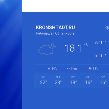
KRONSHTADT,RU
Небольшая Облачность
°
18.1
°
C
18.1
°
18.1
80%
8kmh
13%
ВС
ПН
ВТ
СР
ЧТ
22
°
23
°
18
°
16
°
16
°