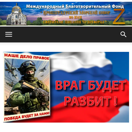
Кронштадтский
Морской
собор