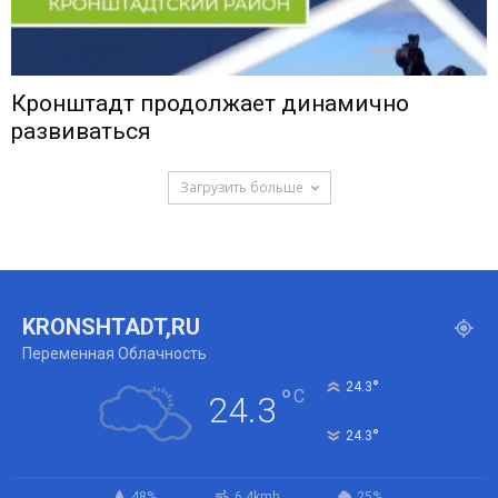
Кронштадт продолжает динамично
развиваться
Загрузить больше
KRONSHTADT,RU
Переменная Облачность
°
24.3
°
C
24.3
°
24.3
48%
6.4kmh
25%