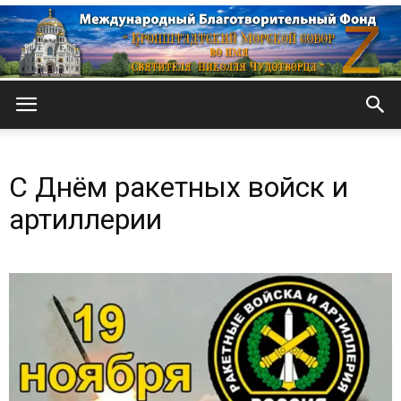
Кронштадтский
С Днём ракетных войск и
Морской
артиллерии
собор