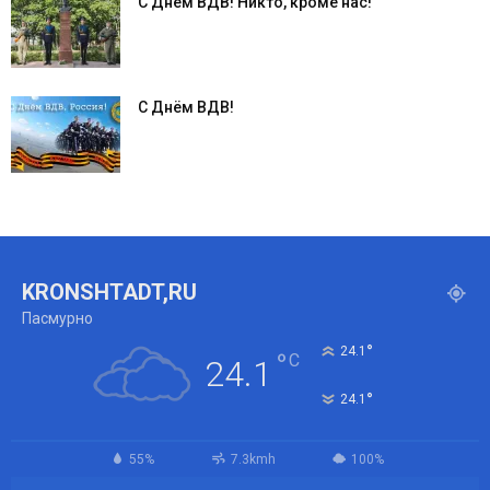
С Днём ВДВ! Никто, кроме нас!
С Днём ВДВ!
KRONSHTADT,RU
Пасмурно
°
24.1
°
C
24.1
°
24.1
55%
7.3kmh
100%