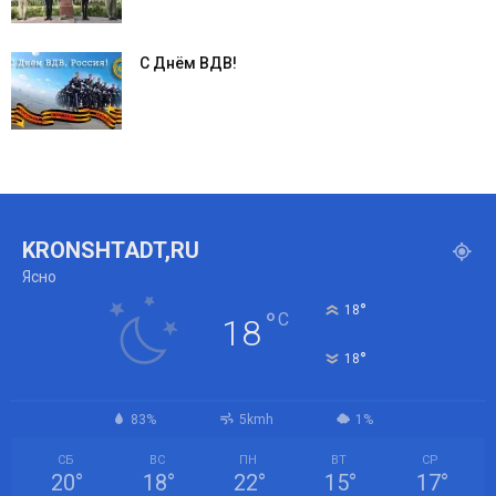
С Днём ВДВ!
KRONSHTADT,RU
Ясно
°
18
°
C
18
°
18
83%
5kmh
1%
СБ
ВС
ПН
ВТ
СР
20
°
18
°
22
°
15
°
17
°