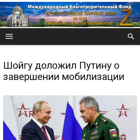
Кронштадтский
Шойгу доложил Путину о
Морской
завершении мобилизации
собор