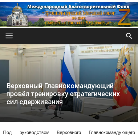
Кронштадтский
Морской
Верховный Главнокомандующий
провёл тренировку стратегических
собор
сил сдерживания
Под руководством Верховного Главнокомандующего