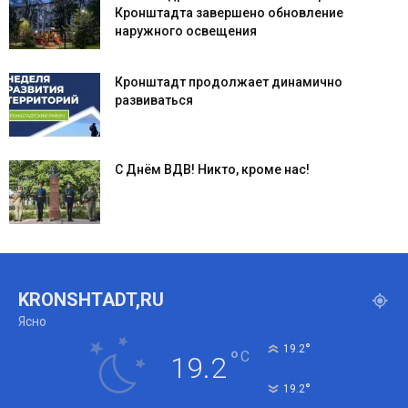
Кронштадта завершено обновление
наружного освещения
Кронштадт продолжает динамично
развиваться
С Днём ВДВ! Никто, кроме нас!
KRONSHTADT,RU
Ясно
°
19.2
°
C
19.2
°
19.2