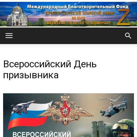
Кронштадтский
Всероссийский День
Морской
призывника
собор