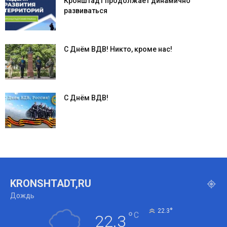
Кронштадт продолжает динамично
развиваться
С Днём ВДВ! Никто, кроме нас!
С Днём ВДВ!
KRONSHTADT,RU
Дождь
°
22.3
°
C
22.3