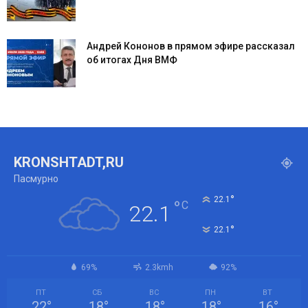
Андрей Кононов в прямом эфире рассказал
об итогах Дня ВМФ
KRONSHTADT,RU
Пасмурно
°
22.1
°
C
22.1
°
22.1
69%
2.3kmh
92%
ПТ
СБ
ВС
ПН
ВТ
22
°
18
°
18
°
18
°
16
°