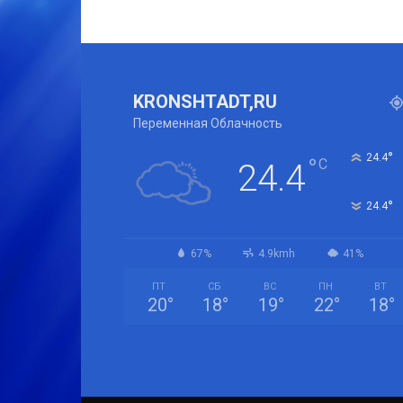
KRONSHTADT,RU
Переменная Облачность
°
24.4
°
C
24.4
°
24.4
67%
4.9kmh
41%
ПТ
СБ
ВС
ПН
ВТ
20
°
18
°
19
°
22
°
18
°