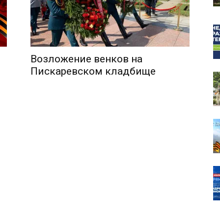
Возложение венков на
собор
Пискаревском кладбище