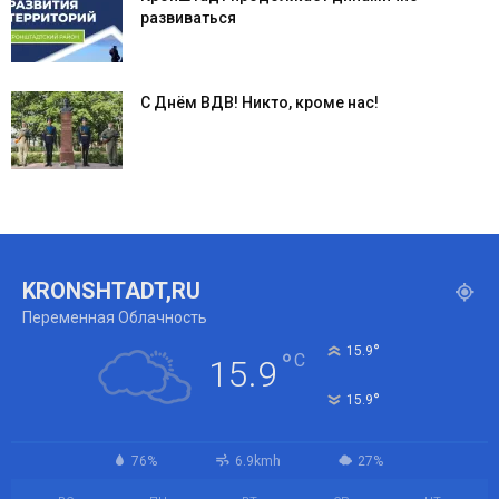
развиваться
С Днём ВДВ! Никто, кроме нас!
KRONSHTADT,RU
Переменная Облачность
°
15.9
°
C
15.9
°
15.9
76%
6.9kmh
27%