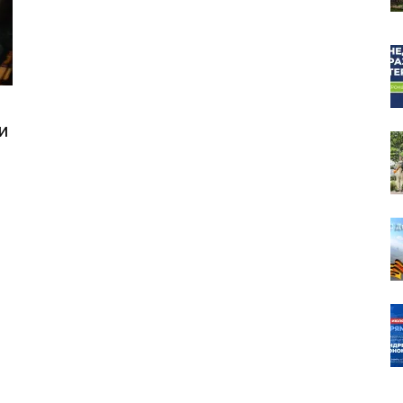
собор
и