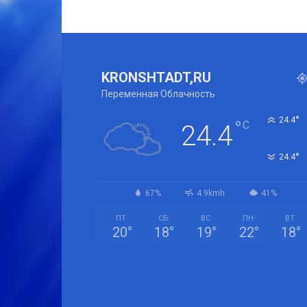
KRONSHTADT,RU
Переменная Облачность
°
24.4
°
C
24.4
°
24.4
67%
4.9kmh
41%
ПТ
СБ
ВС
ПН
ВТ
20
°
18
°
19
°
22
°
18
°