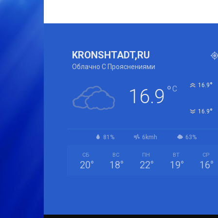
KRONSHTADT,RU
Облачно С Прояснениями
°
16.9
°
C
16.9
°
16.9
81%
6kmh
63%
СБ
ВС
ПН
ВТ
СР
20
°
18
°
22
°
19
°
16
°