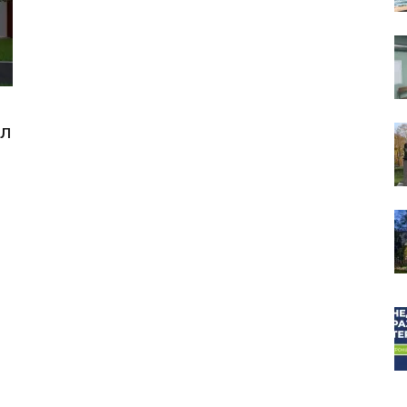
собор
ал