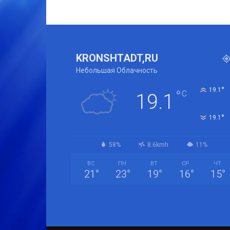
KRONSHTADT,RU
Небольшая Облачность
°
19.1
°
C
19.1
°
19.1
58%
8.6kmh
11%
ВС
ПН
ВТ
СР
ЧТ
21
°
23
°
19
°
16
°
15
°