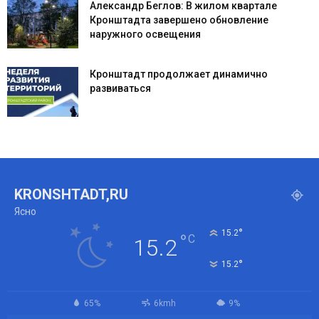
Александр Беглов: В жилом квартале
Кронштадта завершено обновление
наружного освещения
Кронштадт продолжает динамично
развиваться
KRONSHTADT,RU
Ясно
°
15.2
°
C
15.2
°
15.2
65%
6kmh
9%