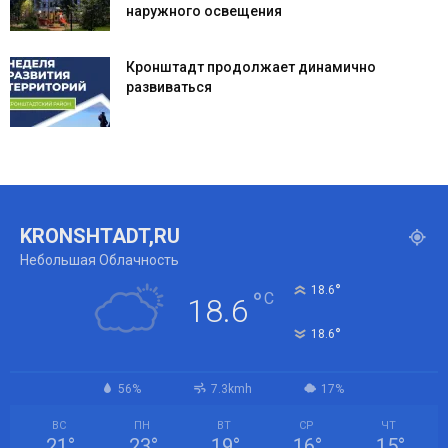
наружного освещения
Кронштадт продолжает динамично
развиваться
KRONSHTADT,RU
Небольшая Облачность
°
18.6
°
C
18.6
°
18.6
56%
7.3kmh
17%
ВС
ПН
ВТ
СР
ЧТ
21
°
23
°
19
°
16
°
15
°