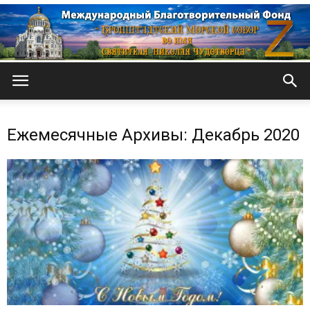
Кронштадтский
Ежемесячные Архивы: Декабрь 2020
Морской
собор