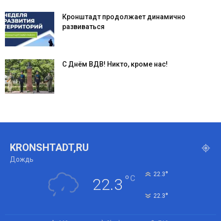
Кронштадт продолжает динамично
развиваться
С Днём ВДВ! Никто, кроме нас!
KRONSHTADT,RU
Дождь
°
22.3
°
C
22.3
°
22.3