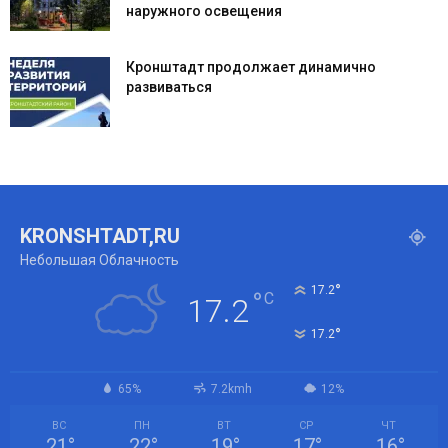
наружного освещения
Кронштадт продолжает динамично
развиваться
KRONSHTADT,RU
Небольшая Облачность
°
17.2
°
C
17.2
°
17.2
65%
7.2kmh
12%
ВС
ПН
ВТ
СР
ЧТ
21
°
22
°
19
°
17
°
16
°