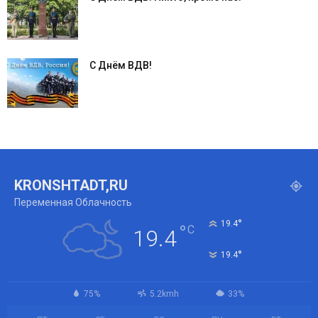
С Днём ВДВ!
KRONSHTADT,RU
Переменная Облачность
°
19.4
°
C
19.4
°
19.4
75%
5.2kmh
33%