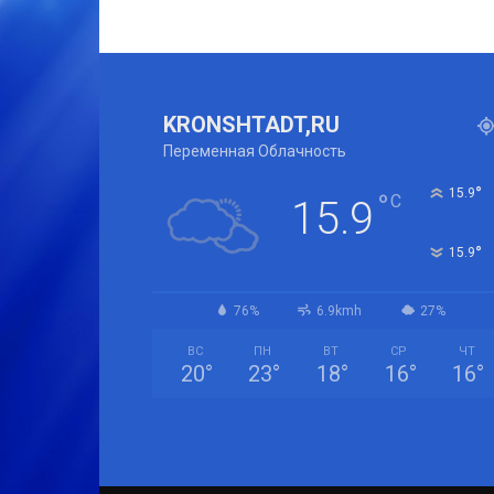
KRONSHTADT,RU
Переменная Облачность
°
15.9
°
C
15.9
°
15.9
76%
6.9kmh
27%
ВС
ПН
ВТ
СР
ЧТ
20
°
23
°
18
°
16
°
16
°